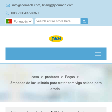

info@joomach.com, lihang@joomach.com
0086-13643797360


Português

Toggl
casa
>
produtos
>
Peças
>
Lâmpadas de luz utilitária para trator com viga selada para
arado