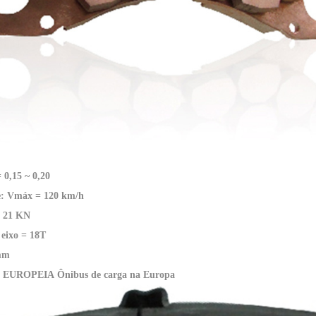
= 0,15 ~ 0,20
e: Vmáx = 120 km/h
= 21 KN
 eixo = 18T
mm
o: EUROPEIA
Ônibus de carga na Europa