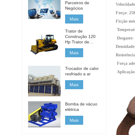
Parceiros de
Velocidad
Negócios
Força: 2
Mais
Ficção méd
Temperat
Trator de
Construção 120
Desgaste
Hp Trator de
Densidade
Construção
Pequeno
Mais
Resistênc
Força ad
Trocador de calor
Aplicaçã
resfriado a ar
Mais
Bomba de vácuo
elétrica
Mais