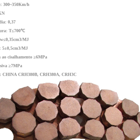
e: 300~350Km/h
5KN
ia: 0,37
ura: T≤700℃
: w≤0,35cm3/MJ
: 5±0,5cm3/MJ
ia ao cisalhamento ≥6MPa
esiva ≥7MPa
o: CHINA
CRH380B, CRH380A, CRH3C