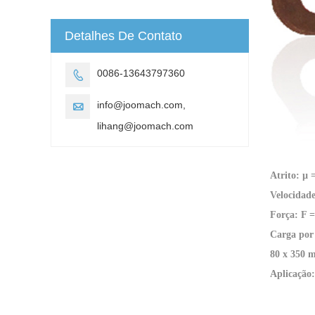
Detalhes De Contato
0086-13643797360

info@joomach.com,

lihang@joomach.com
Atrito: µ 
Velocidad
Força: F 
Carga por
80 x 350 
Aplicaçã