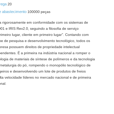
trega
20
e abastecimento
100000 peças
a rigorosamente em conformidade com os sistemas de
1 e IRIS Rev2.0, seguindo a filosofia de serviço
rimeiro lugar, cliente em primeiro lugar". Contando com
pe de pesquisa e desenvolvimento tecnológico, todos os
resa possuem direitos de propriedade intelectual
endentes. É a primeira na indústria nacional a romper o
logia de materiais de síntese de polímeros e da tecnologia
 metalurgia do pó, rompendo o monopólio tecnológico de
geiros e desenvolvendo um lote de produtos de freios
alta velocidade líderes no mercado nacional e de primeira
onal.