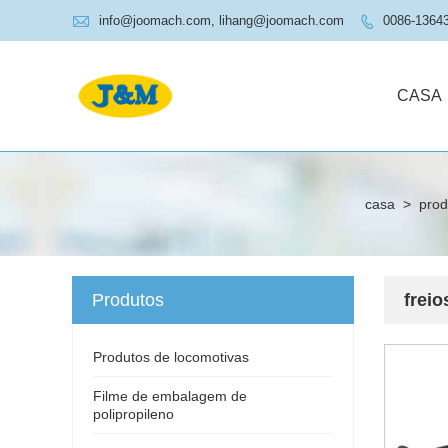

info@joomach.com, lihang@joomach.com
0086-1364

CASA
casa
>
prod
Produtos
freio
Produtos de locomotivas
Filme de embalagem de
polipropileno