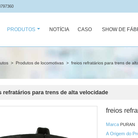
3797360
PRODUTOS
NOTÍCIA
CASO
SHOW DE FÁB
utos
>
Produtos de locomotivas
>
freios refratários para trens de al
s refratários para trens de alta velocidade
freios refr
Marca
PURAN
A Origem do P