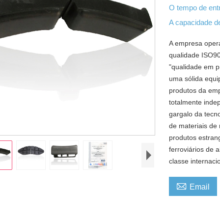
O tempo de en
A capacidade d
A empresa oper
qualidade ISO900
"qualidade em p
uma sólida equi
produtos da emp
totalmente indep
gargalo da tecno
de materiais de
produtos estran
ferroviários de 
classe internaci

Email