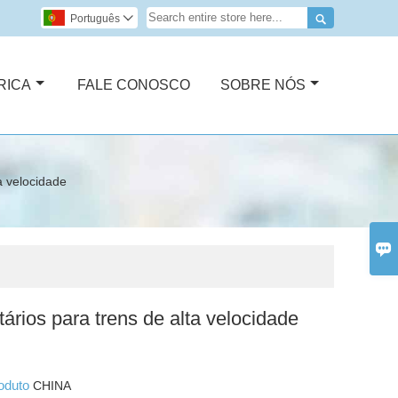

Português

RICA
FALE CONOSCO
SOBRE NÓS
ta velocidade

atários para trens de alta velocidade
roduto
CHINA