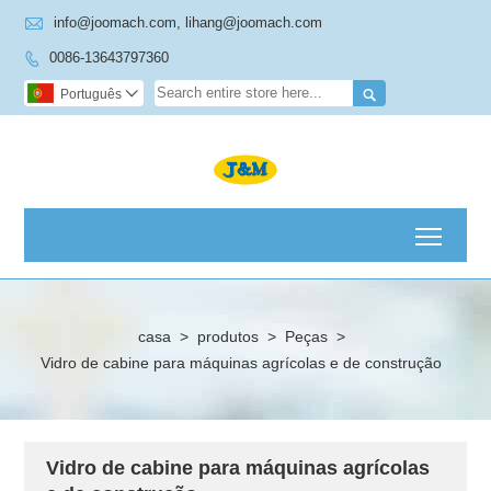

info@joomach.com, lihang@joomach.com
0086-13643797360


Português

Toggl
casa
>
produtos
>
Peças
>
Vidro de cabine para máquinas agrícolas e de construção
Vidro de cabine para máquinas agrícolas